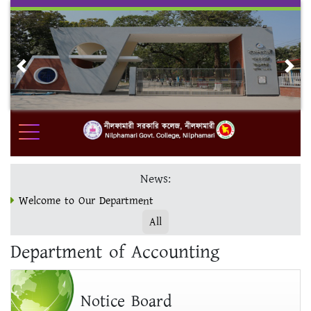
Skip
to
content
Previous
Nex
News:
Welcome to Our Department
All
ভর্তি ও ফরম পূরণ www.nilgc.eshiksabd.com ওয়েবসাইটে সম্পন্ন
Department of Accounting
করুন।
মাস্টার্স ফাইনাল ভর্তির শেষ সময় 19/12/23
Notice Board