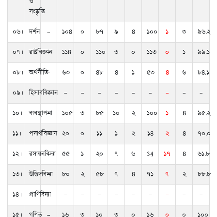
ও
সংষ্কৃতি
০৬।
দর্শন
–
১০৪
০
৮৭
৯
৪
১০০
১
৩
৯৬.২
০৭।
রাষ্ট্রবিজ্ঞান
–
১১৪
০
১১০
৩
০
১১৩
০
১
৯৯.১
০৮।
অর্থনীতি
–
৬৩
০
৪৮
৪
১
৫৩
৪
৬
৮৪.১
০৯।
হিসাববিজ্ঞান
–
–
–
–
–
–
–
–
–
–
১০।
ব্যবস্থাপনা
–
১০৫
৩
৮৫
১০
২
১০০
১
৪
৯৫.২
১১।
পদার্থবিজ্ঞান
–
২০
০
১১
১
২
১৪
২
৪
৭০.০
১২।
রসায়নবিদ্যা
–
৫৫
১
২০
৭
৬
34
১৭
৪
৬১.৮
১৩।
উদ্ভিদবিদ্যা
–
৮০
২
৫৮
৭
৪
৭১
৭
২
৮৮.৮
১৪।
প্রাণিবিদ্যা
–
–
–
–
–
–
–
–
–
–
১৫।
গণিত
–
১৬
৩
১০
৩
০
১৬
০
০
১০০