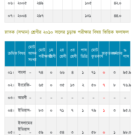
০৬।
২০০৫
২৪৯
১০৫
৪২.০
০৭।
২০০৪
২৯৭
১৩১
৪৪.০
স্নাতক (সম্মান) শ্রেণীর ২০১০ সালের চুড়ান্ত পরীক্ষার বিষয় ভিত্তিক ফলাফল
মোট
মোট
১ম
২য়
৩য়
পাস
মোট
%
ক্রমিক
বিষয়
আসন
অকৃতকার্য
অন্যান্য
পরীক্ষার্থী
শ্রেণী
শ্রেণী
শ্রেণী
ডিগ্রি
কৃতকার্য
পাস
সংখ্যা
০১।
বাংলা
–
৭৪
০
৬৬
৪
১
৭১
০
৩
৯৫.৯
০২।
ইংরেজি
–
৬৫
০
৩৫
১৩
২
৫০
৭
৮
৭৬.৯
০৩।
আরবী
–
–
–
–
–
–
–
–
–
–
০৪।
ইতিহাস
–
৮৩
০
৭১
৭
১
৭৯
১
৩
৯৫.২
ইসলামের
ইতিহাস
০৫।
–
৫৯
০
৫৪
৩
১
৫৮
০
১
৯৮.৩