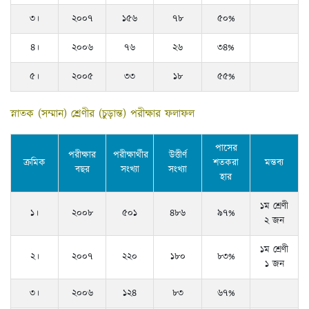
৩।
২০০৭
১৫৬
৭৮
৫০%
৪।
২০০৬
৭৬
২৬
৩৪%
৫।
২০০৫
৩৩
১৮
৫৫%
স্নাতক (সম্মান) শ্রেণীর (চুড়ান্ত) পরীক্ষার ফলাফল
পাসের
পরীক্ষার
পরীক্ষার্থীর
উত্তীর্ণ
ক্রমিক
শতকরা
মন্তব্য
বছর
সংখ্যা
সংখ্যা
হার
১ম শ্রেণী
১।
২০০৮
৫০১
৪৮৬
৯৭%
২ জন
১ম শ্রেণী
২।
২০০৭
২২০
১৮০
৮৩%
১ জন
৩।
২০০৬
১২৪
৮৩
৬৭%