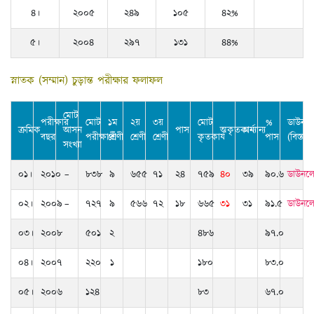
৪।
২০০৫
২৪৯
১০৫
৪২%
৫।
২০০৪
২৯৭
১৩১
৪৪%
স্নাতক (সম্মান) চুড়ান্ত পরীক্ষার ফলাফল
মোট
পরীক্ষার
মোট
১ম
২য়
৩য়
মোট
%
ডাউনল
ক্রমিক
আসন
পাস
অকৃতকার্য
অন্যান্য
বছর
পরীক্ষার্থী
শ্রেণী
শ্রেণী
শ্রেণী
কৃতকার্য
পাস
(বিস্তার
সংখ্যা
০১।
২০১০
–
৮৩৮
৯
৬৫৫
৭১
২৪
৭৫৯
৪০
৩৯
৯০.৬
ডাউনল
০২।
২০০৯
–
৭২৭
৯
৫৬৬
৭২
১৮
৬৬৫
৩১
৩১
৯১.৫
ডাউনল
০৩।
২০০৮
৫০১
২
৪৮৬
৯৭.০
০৪।
২০০৭
২২০
১
১৮০
৮৩.০
০৫।
২০০৬
১২৪
৮৩
৬৭.০