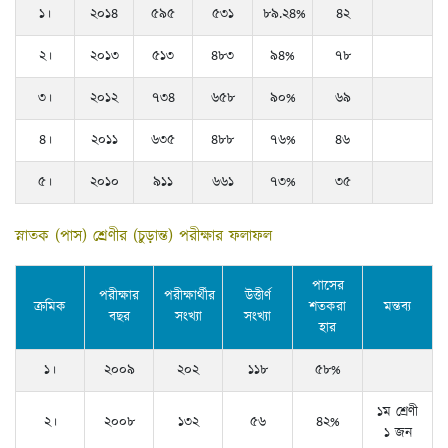
১।
২০১৪
৫৯৫
৫৩১
৮৯.২৪%
৪২
২।
২০১৩
৫১৩
৪৮৩
৯৪%
৭৮
৩।
২০১২
৭৩৪
৬৫৮
৯০%
৬৯
৪।
২০১১
৬৩৫
৪৮৮
৭৬%
৪৬
৫।
২০১০
৯১১
৬৬১
৭৩%
৩৫
স্নাতক (পাস) শ্রেণীর (চুড়ান্ত) পরীক্ষার ফলাফল
পাসের
পরীক্ষার
পরীক্ষার্থীর
উত্তীর্ণ
ক্রমিক
শতকরা
মন্তব্য
বছর
সংখ্যা
সংখ্যা
হার
১।
২০০৯
২০২
১১৮
৫৮%
১ম শ্রেণী
২।
২০০৮
১৩২
৫৬
৪২%
১ জন