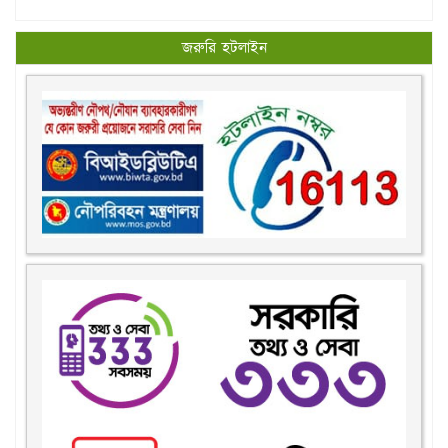
জরুরি হটলাইন