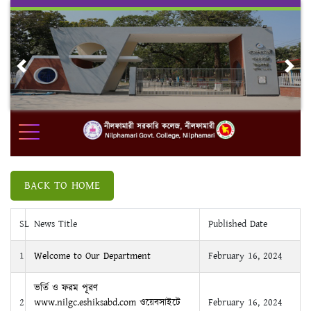
Skip
to
content
Previous
Nex
BACK TO HOME
SL
News Title
Published Date
1
Welcome to Our Department
February 16, 2024
ভর্তি ও ফরম পূরণ
2
www.nilgc.eshiksabd.com ওয়েবসাইটে
February 16, 2024