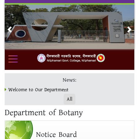
Skip
to
content
Previous
Nex
News:
Welcome to Our Department
All
ভর্তি ও ফরম পূরণ www.nilgc.eshiksabd.com ওয়েবসাইটে সম্পন্ন
Department of Botany
করুন।
মাস্টার্স ফাইনাল ভর্তির শেষ সময় 19/12/23
Notice Board