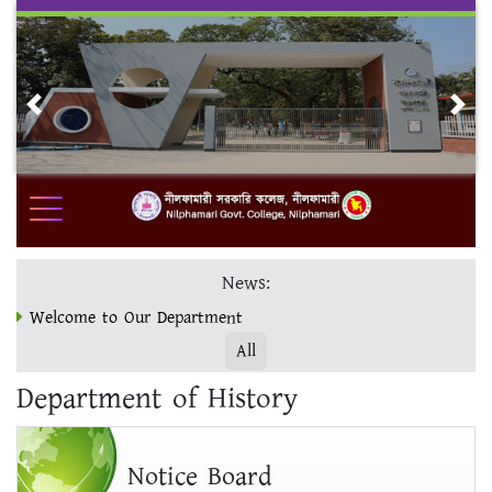
Skip
to
content
Previous
Nex
News:
Welcome to Our Department
All
ভর্তি ও ফরম পূরণ www.nilgc.eshiksabd.com ওয়েবসাইটে সম্পন্ন
Department of History
করুন।
মাস্টার্স ফাইনাল ভর্তির শেষ সময় 19/12/23
Notice Board