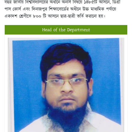
বছর জাতীয় বিশ্ববিদ্যালয়ের অধীনে অনার্স বিষয়ে ১৪৮৫টি আসনে, ডিগ্রী
পাস কোর্স এবং দিনাজপুর শিক্ষাবোর্ডের অধীনে উচ্চ মাধ্যমিক পর্যায়ে
একাদশ শ্রেণীতে ৮০০ টি আসনে ছাত্র-ছাত্রী ভর্তি করানো হয়।
Head of the Department