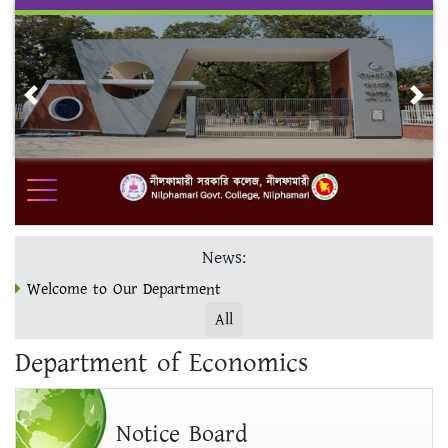
Skip
to
content
Previous
Nex
News:
Welcome to Our Department
All
ভর্তি ও ফরম পূরণ www.nilgc.eshiksabd.com ওয়েবসাইটে সম্পন্ন
Department of Economics
করুন।
মাস্টার্স ফাইনাল ভর্তির শেষ সময় 19/12/23
Notice Board