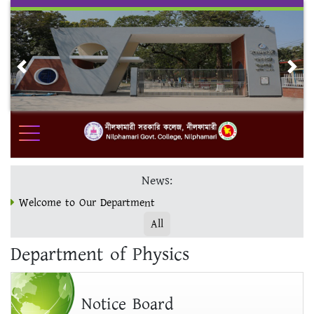
Skip
to
content
Previous
Nex
News:
Welcome to Our Department
All
ভর্তি ও ফরম পূরণ www.nilgc.eshiksabd.com ওয়েবসাইটে সম্পন্ন
Department of Physics
করুন।
মাস্টার্স ফাইনাল ভর্তির শেষ সময় 19/12/23
Notice Board