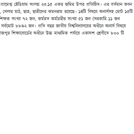
রামেত্ম ষ্টেডিয়াম সংলগ্ন ২৩.১৫ একর জমির উপর প্রতিষ্ঠিত। এর বর্তমান ভবন
খেলার মাঠ, ছাত্র, ছাত্রীদের কমনরূম রয়েছে। ১৪টি বিষয়ে অনার্সসহ মোট ১৫টি
শিক্ষক সংখ্যা ৭২ জন, কর্মরত কর্মচারীর সংখ্যা ৫১ জন (সরকারি ১১ জন
া সর্বমোট ৮৮৯২ জন। প্রতি বছর জাতীয় বিশ্ববিদ্যালয়ের অধীনে অনার্স বিষয়ে
জপুর শিক্ষাবোর্ডের অধীনে উচ্চ মাধ্যমিক পর্যায়ে একাদশ শ্রেণীতে ৮০০ টি