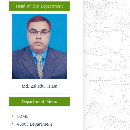
Head of the Department
Md. Zahedul Islam
Department Menu
HOME
About Department