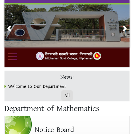
Skip
to
content
Previous
Nex
News:
ভর্তি ও ফরম পূরণ www.nilgc.eshiksabd.com ওয়েবসাইটে সম্পন্ন
করুন।
All
মাস্টার্স ফাইনাল ভর্তির শেষ সময় 19/12/23
Department of Mathematics
Welcome to Our Department
Notice Board