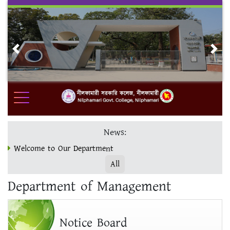
Skip
to
content
Previous
Nex
News:
Welcome to Our Department
All
ভর্তি ও ফরম পূরণ www.nilgc.eshiksabd.com ওয়েবসাইটে সম্পন্ন
Department of Management
করুন।
মাস্টার্স ফাইনাল ভর্তির শেষ সময় 19/12/23
Notice Board