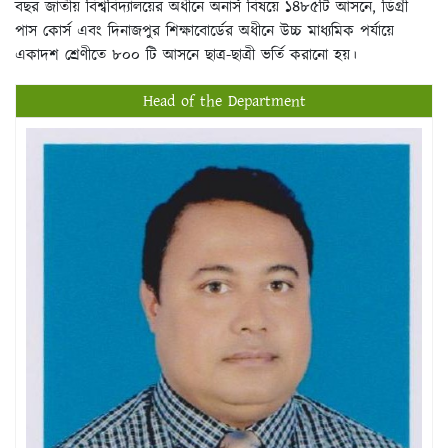
বছর জাতীয় বিশ্ববিদ্যালয়ের অধীনে অনার্স বিষয়ে ১৪৮৫টি আসনে, ডিগ্রী
পাস কোর্স এবং দিনাজপুর শিক্ষাবোর্ডের অধীনে উচ্চ মাধ্যমিক পর্যায়ে
একাদশ শ্রেণীতে ৮০০ টি আসনে ছাত্র-ছাত্রী ভর্তি করানো হয়।
Head of the Department