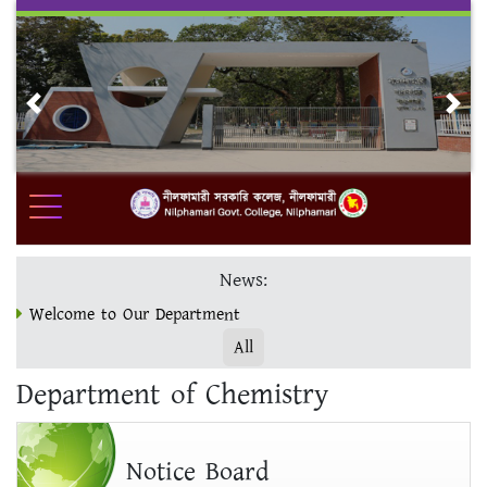
Skip
to
content
Previous
Nex
News:
Welcome to Our Department
All
ভর্তি ও ফরম পূরণ www.nilgc.eshiksabd.com ওয়েবসাইটে সম্পন্ন
Department of Chemistry
করুন।
মাস্টার্স ফাইনাল ভর্তির শেষ সময় 19/12/23
Notice Board