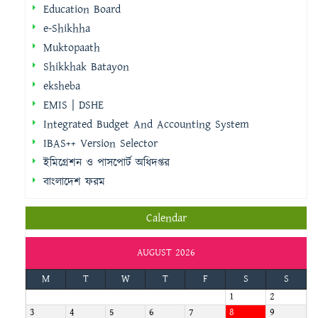
Education Board
e-Shikhha
Muktopaath
Shikkhak Batayon
eksheba
EMIS | DSHE
Integrated Budget And Accounting System
IBAS++ Version Selector
ইমিগ্রেশন ও পাসপোর্ট অধিদপ্তর
বাংলাদেশ ফরম
Calendar
AUGUST 2026
M
T
W
T
F
S
S
1
2
3
4
5
6
7
8
9