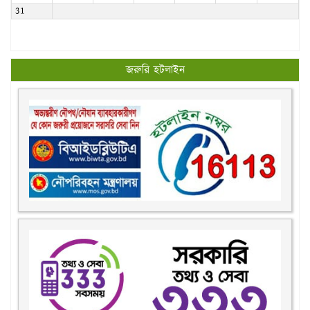
31
জরুরি হটলাইন