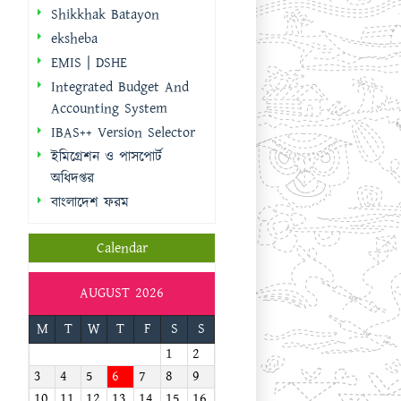
Shikkhak Batayon
eksheba
EMIS | DSHE
Integrated Budget And
Accounting System
IBAS++ Version Selector
ইমিগ্রেশন ও পাসপোর্ট
অধিদপ্তর
বাংলাদেশ ফরম
Calendar
AUGUST 2026
M
T
W
T
F
S
S
1
2
3
4
5
6
7
8
9
10
11
12
13
14
15
16