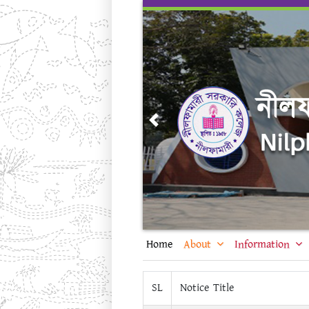
Skip
to
content
Previous
Home
About
Information
SL
Notice Title