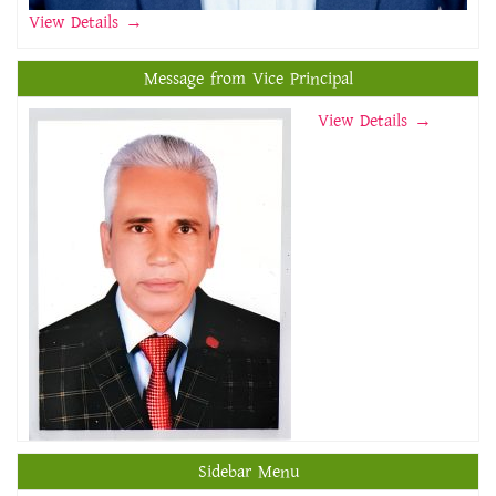
View Details
→
Message from Vice Principal
View Details →
Sidebar Menu