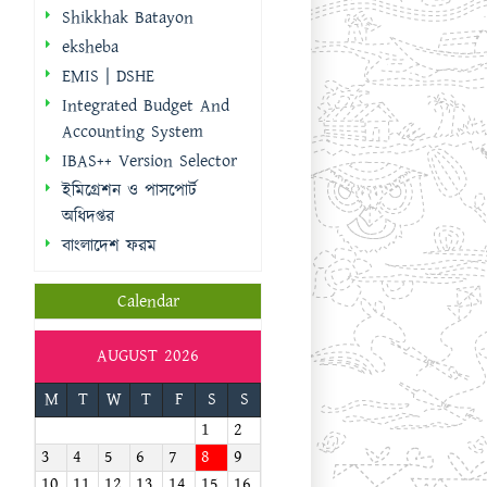
Shikkhak Batayon
eksheba
EMIS | DSHE
Integrated Budget And
Accounting System
IBAS++ Version Selector
ইমিগ্রেশন ও পাসপোর্ট
অধিদপ্তর
বাংলাদেশ ফরম
Calendar
AUGUST 2026
M
T
W
T
F
S
S
1
2
3
4
5
6
7
8
9
10
11
12
13
14
15
16