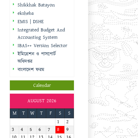
Shikkhak Batayon
eksheba
EMIS | DSHE
Integrated Budget And
Accounting System
IBAS++ Version Selector
ইমিগ্রেশন ও পাসপোর্ট
অধিদপ্তর
বাংলাদেশ ফরম
Calendar
AUGUST 2026
M
T
W
T
F
S
S
1
2
3
4
5
6
7
8
9
10
11
12
13
14
15
16