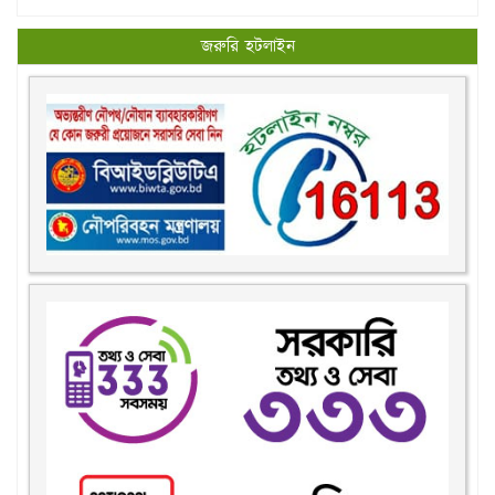
জরুরি হটলাইন