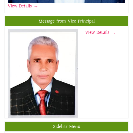
View Details
→
Message from Vice Principal
View Details →
Sidebar Menu