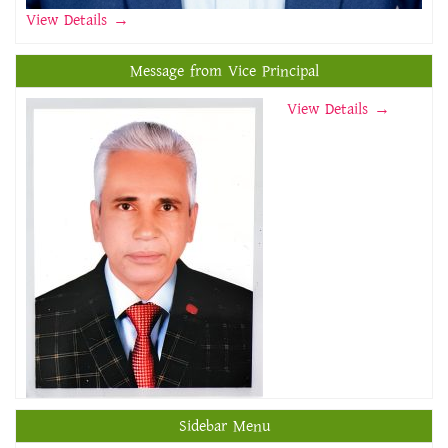
View Details
→
Message from Vice Principal
View Details →
Sidebar Menu