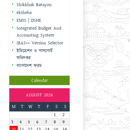
Shikkhak Batayon
eksheba
EMIS | DSHE
Integrated Budget And
Accounting System
IBAS++ Version Selector
ইমিগ্রেশন ও পাসপোর্ট
অধিদপ্তর
বাংলাদেশ ফরম
Calendar
AUGUST 2026
M
T
W
T
F
S
S
1
2
3
4
5
6
7
8
9
10
11
12
13
14
15
16