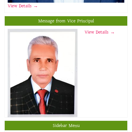
View Details
→
Message from Vice Principal
View Details →
Sidebar Menu