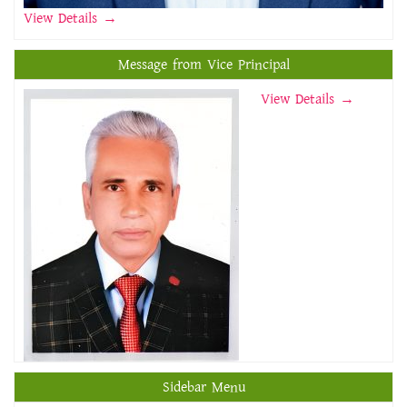
View Details
→
Message from Vice Principal
View Details →
Sidebar Menu