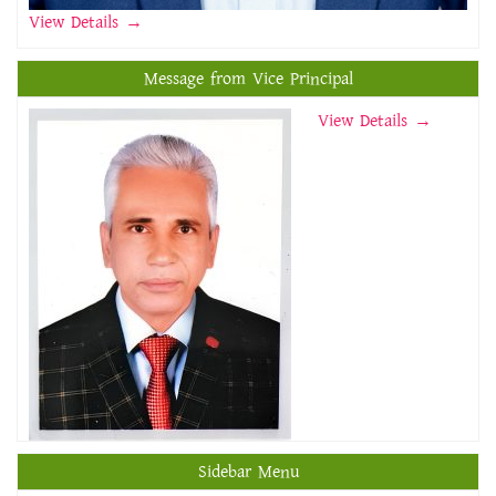
View Details
→
Message from Vice Principal
View Details →
Sidebar Menu