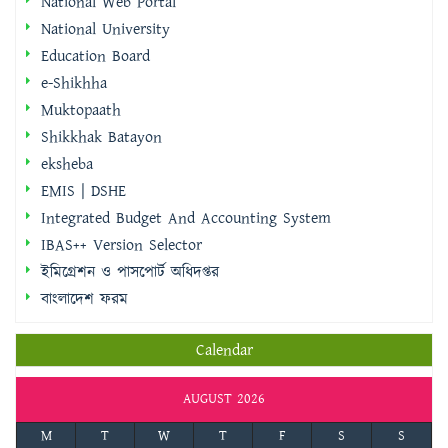
National Web Portal
National University
Education Board
e-Shikhha
Muktopaath
Shikkhak Batayon
eksheba
EMIS | DSHE
Integrated Budget And Accounting System
IBAS++ Version Selector
ইমিগ্রেশন ও পাসপোর্ট অধিদপ্তর
বাংলাদেশ ফরম
Calendar
AUGUST 2026
M
T
W
T
F
S
S