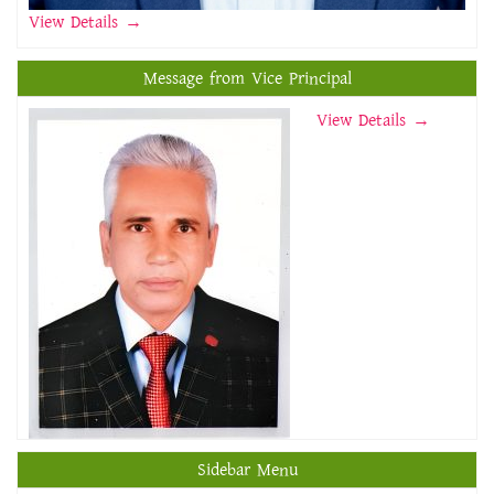
View Details
→
Message from Vice Principal
View Details →
Sidebar Menu