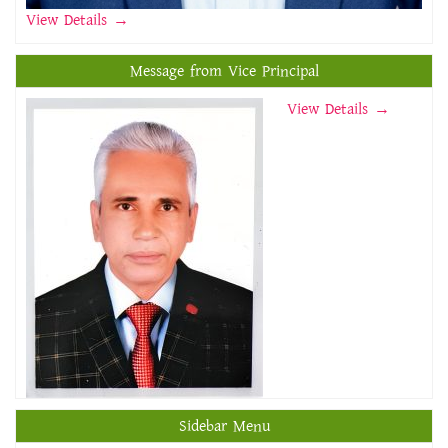
View Details
→
Message from Vice Principal
View Details →
Sidebar Menu