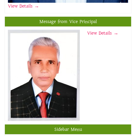
View Details
→
Message from Vice Principal
View Details →
Sidebar Menu