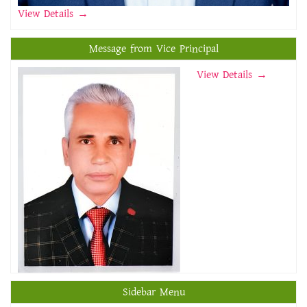
View Details
→
Message from Vice Principal
View Details →
Sidebar Menu