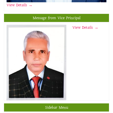
View Details
→
Message from Vice Principal
View Details →
Sidebar Menu