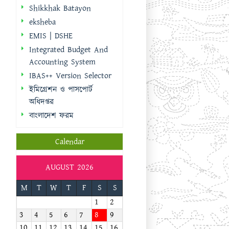
Shikkhak Batayon
eksheba
EMIS | DSHE
Integrated Budget And
Accounting System
IBAS++ Version Selector
ইমিগ্রেশন ও পাসপোর্ট
অধিদপ্তর
বাংলাদেশ ফরম
Calendar
AUGUST 2026
M
T
W
T
F
S
S
1
2
3
4
5
6
7
8
9
10
11
12
13
14
15
16