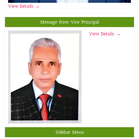
View Details
→
Message from Vice Principal
View Details →
Sidebar Menu