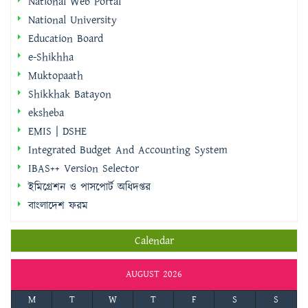
National Web Portal
National University
Education Board
e-Shikhha
Muktopaath
Shikkhak Batayon
eksheba
EMIS | DSHE
Integrated Budget And Accounting System
IBAS++ Version Selector
ইমিগ্রেশন ও পাসপোর্ট অধিদপ্তর
বাংলাদেশ ফরম
Calendar
AUGUST 2026
M
T
W
T
F
S
S