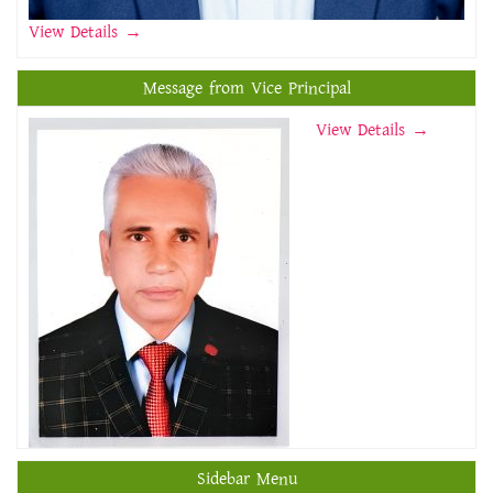
View Details
→
Message from Vice Principal
View Details →
Sidebar Menu