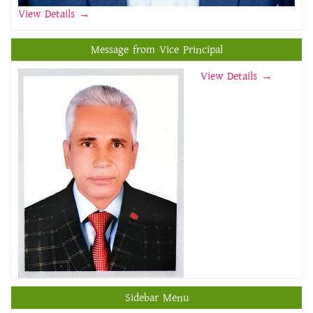
View Details
→
Message from Vice Principal
View Details →
Sidebar Menu