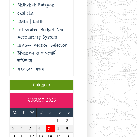
Shikkhak Batayon
eksheba
EMIS | DSHE
Integrated Budget And
Accounting System
IBAS++ Version Selector
ইমিগ্রেশন ও পাসপোর্ট
অধিদপ্তর
বাংলাদেশ ফরম
Calendar
AUGUST 2026
M
T
W
T
F
S
S
1
2
3
4
5
6
7
8
9
10
11
12
13
14
15
16