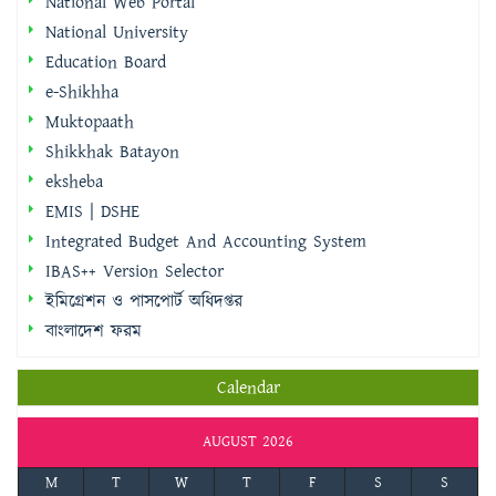
National Web Portal
National University
Education Board
e-Shikhha
Muktopaath
Shikkhak Batayon
eksheba
EMIS | DSHE
Integrated Budget And Accounting System
IBAS++ Version Selector
ইমিগ্রেশন ও পাসপোর্ট অধিদপ্তর
বাংলাদেশ ফরম
Calendar
AUGUST 2026
M
T
W
T
F
S
S