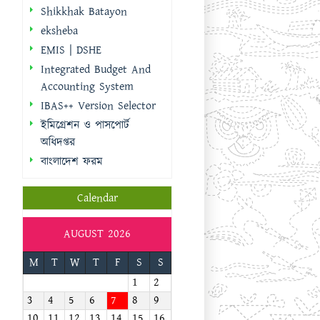
Shikkhak Batayon
eksheba
EMIS | DSHE
Integrated Budget And
Accounting System
IBAS++ Version Selector
ইমিগ্রেশন ও পাসপোর্ট
অধিদপ্তর
বাংলাদেশ ফরম
Calendar
AUGUST 2026
M
T
W
T
F
S
S
1
2
3
4
5
6
7
8
9
10
11
12
13
14
15
16