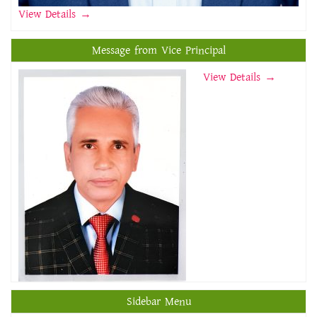
View Details
→
Message from Vice Principal
View Details →
Sidebar Menu