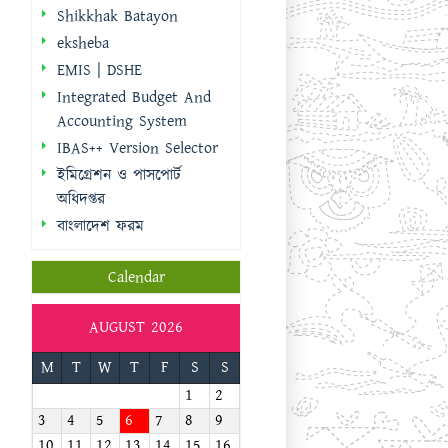
Shikkhak Batayon
eksheba
EMIS | DSHE
Integrated Budget And
Accounting System
IBAS++ Version Selector
ইমিগ্রেশন ও পাসপোর্ট
অধিদপ্তর
বাংলাদেশ ফরম
Calendar
AUGUST 2026
M
T
W
T
F
S
S
1
2
3
4
5
6
7
8
9
10
11
12
13
14
15
16