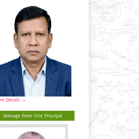
ew Details
→
Message from Vice Principal