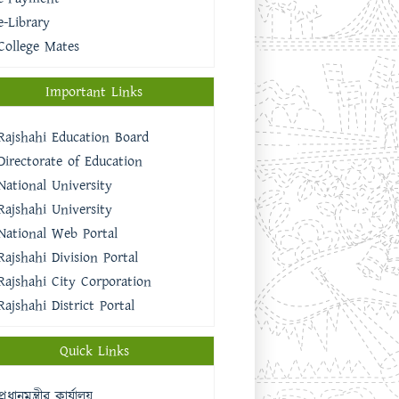
e-Library
College Mates
Important Links
Rajshahi Education Board
Directorate of Education
National University
Rajshahi University
National Web Portal
Rajshahi Division Portal
Rajshahi City Corporation
Rajshahi District Portal
Quick Links
প্রধানমন্ত্রীর কার্যালয়