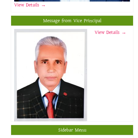
View Details
→
Message from Vice Principal
View Details →
Sidebar Menu