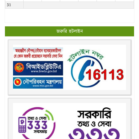
31
জরুরি হটলাইন