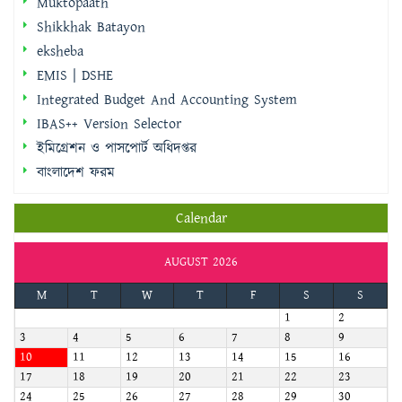
Muktopaath
Shikkhak Batayon
eksheba
EMIS | DSHE
Integrated Budget And Accounting System
IBAS++ Version Selector
ইমিগ্রেশন ও পাসপোর্ট অধিদপ্তর
বাংলাদেশ ফরম
Calendar
AUGUST 2026
M
T
W
T
F
S
S
1
2
3
4
5
6
7
8
9
10
11
12
13
14
15
16
17
18
19
20
21
22
23
24
25
26
27
28
29
30